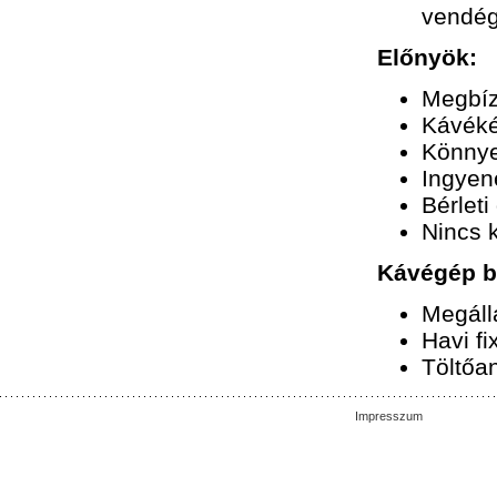
vendége
Előnyök:
Megbíz
Kávéké
Könnye
Ingyen
Bérleti
Nincs 
Kávégép bé
Megáll
Havi fi
Töltőan
Impresszum