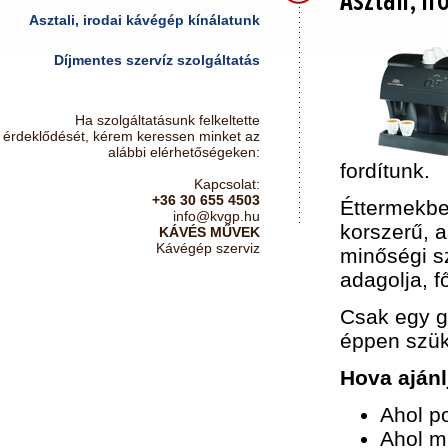
Asztali, i
Asztali, irodai kávégép kínálatunk
Díjmentes szervíz szolgáltatás
Ha szolgáltatásunk felkeltette
érdeklődését, kérem keressen minket az
alábbi elérhetőségeken:
fordítunk.
Kapcsolat:
+36 30 655 4503
Éttermekbe
info@kvgp.hu
korszerű, a
KÁVÉS MŰVEK
Kávégép szerviz
minőségi s
adagolja, f
Csak egy g
éppen szü
Hova ajánl
Ahol p
Ahol mi